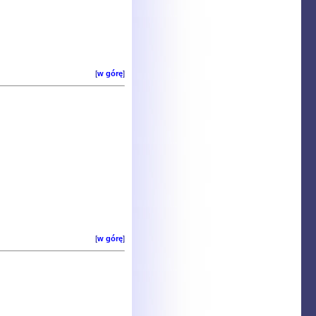
[
w górę
]
[
w górę
]