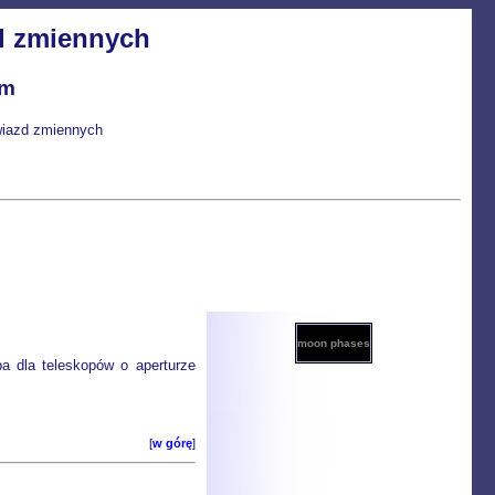
d zmiennych
um
gwiazd zmiennych
moon phases
a dla teleskopów o aperturze
[
w górę
]