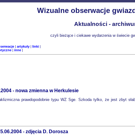
Wizualne obserwacje gwiaz
Aktualności - archiw
czyli bieżące i ciekawe wydarzenia w świecie 
bserwacje
|
artykuły
|
linki
|
otyczne
|
inne
|
.2004 - nowa zmienna w Herkulesie
klizmiczna prawdopodobnie typu WZ Sge. Szkoda tylko, że jest zbyt słab
5.06.2004 - zdjęcia D. Dorosza