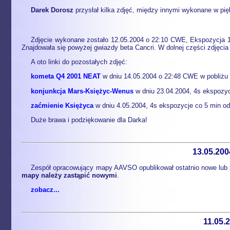
Darek Dorosz
przysłał kilka zdjęć, między innymi wykonane w pię
Zdjęcie wykonane zostało 12.05.2004 o 22:10 CWE, Ekspozycja 1
Znajdowała się powyżej gwiazdy beta Cancri. W dolnej części zdjęcia
A oto linki do pozostałych zdjęć:
kometa Q4 2001 NEAT
w dniu 14.05.2004 o 22:48 CWE w pobliżu
konjunkcja Mars-Księżyc-Wenus
w dniu 23.04.2004, 4s ekspozyc
zaćmienie Księżyca
w dniu 4.05.2004, 4s ekspozycje co 5 min o
Duże brawa i podziękowanie dla Darka!
13.05.20
Zespół opracowujący mapy AAVSO opublikował ostatnio nowe lub 
mapy należy zastąpić nowymi
.
zobacz...
11.05.