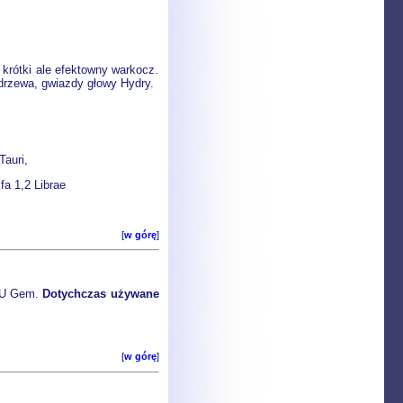
krótki ale efektowny warkocz.
 drzewa, gwiazdy głowy Hydry.
Tauri,
a 1,2 Librae
[
w górę
]
i U Gem.
Dotychczas używane
[
w górę
]