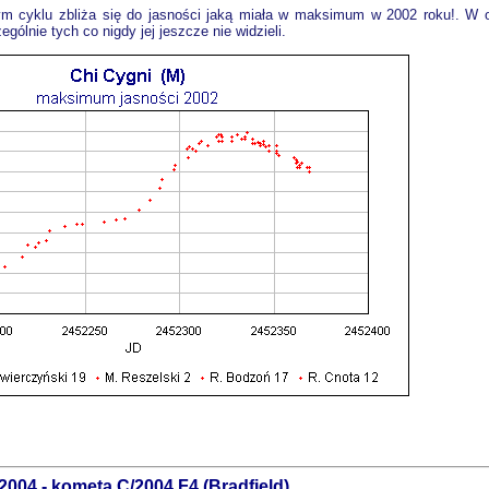
m cyklu zbliża się do jasności jaką miała w maksimum w 2002 roku!. W o
lnie tych co nigdy jej jeszcze nie widzieli.
2004 - kometa C/2004 F4 (Bradfield)