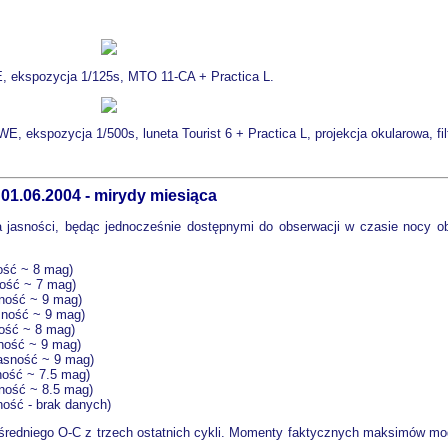
, ekspozycja 1/125s, MTO 11-CA + Practica L.
 ekspozycja 1/500s, luneta Tourist 6 + Practica L, projekcja okularowa, fil
01.06.2004 - mirydy miesiąca
jasności, będąc jednocześnie dostępnymi do obserwacji w czasie nocy ob
ość ~ 8 mag)
ność ~ 7 mag)
sność ~ 9 mag)
sność ~ 9 mag)
ość ~ 8 mag)
ność ~ 9 mag)
jasność ~ 9 mag)
ność ~ 7.5 mag)
ność ~ 8.5 mag)
ość - brak danych)
redniego O-C z trzech ostatnich cykli. Momenty faktycznych maksimów mog