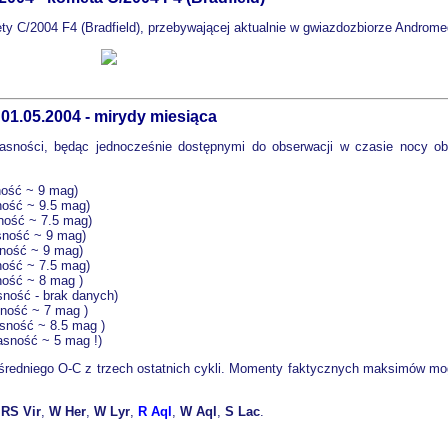
ety C/2004 F4 (Bradfield), przebywającej aktualnie w gwiazdozbiorze Androme
01.05.2004 - mirydy miesiąca
sności, będąc jednocześnie dostępnymi do obserwacji w czasie nocy ob
ność ~ 9 mag)
ność ~ 9.5 mag)
ność ~ 7.5 mag)
sność ~ 9 mag)
sność ~ 9 mag)
ność ~ 7.5 mag)
ność ~ 8 mag )
sność - brak danych)
sność ~ 7 mag )
sność ~ 8.5 mag )
asność ~ 5 mag !)
redniego O-C z trzech ostatnich cykli. Momenty faktycznych maksimów mog
,
RS Vir
,
W Her
,
W Lyr
,
R Aql
,
W Aql
,
S Lac
.