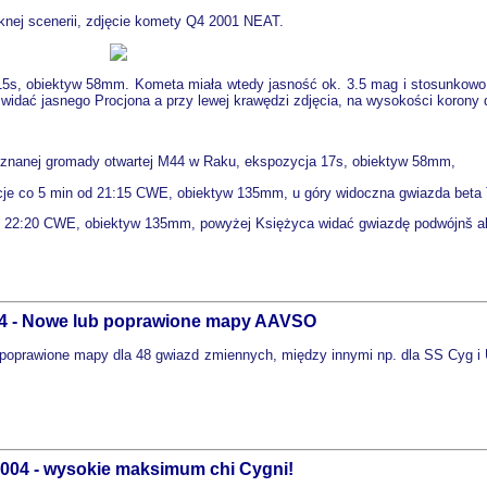
knej scenerii, zdjęcie komety Q4 2001 NEAT.
5s, obiektyw 58mm. Kometa miała wtedy jasność ok. 3.5 mag i stosunkowo 
 widać jasnego Procjona a przy lewej krawędzi zdjęcia, na wysokości korony
 znanej gromady otwartej M44 w Raku, ekspozycja 17s, obiektyw 58mm,
je co 5 min od 21:15 CWE, obiektyw 135mm, u góry widoczna gwiazda beta 
d 22:20 CWE, obiektyw 135mm, powyżej Księżyca widać gwiazdę podwójnš alf
04 - Nowe lub poprawione mapy AAVSO
poprawione mapy dla 48 gwiazd zmiennych, między innymi np. dla SS Cyg 
2004 - wysokie maksimum chi Cygni!