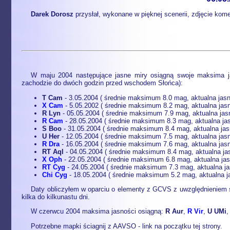
Darek Dorosz
przysłał, wykonane w pięknej scenerii, zdjęcie kom
W maju 2004 następujące jasne miry osiągną swoje maksima ja
zachodzie do dwóch godzin przed wschodem Słońca):
T Cam
- 3.05.2004 ( średnie maksimum 8.0 mag, aktualna jas
X Cam
- 5.05.2002 ( średnie maksimum 8.2 mag, aktualna jas
R Lyn
- 05.05.2004 ( średnie maksimum 7.9 mag, aktualna jas
R Cam
- 28.05.2004 ( średnie maksimum 8.3 mag, aktualna ja
S Boo
- 31.05.2004 ( średnie maksimum 8.4 mag, aktualna ja
U Her
- 12.05.2004 ( średnie maksimum 7.5 mag, aktualna jas
R Dra
- 16.05.2004 ( średnie maksimum 7.6 mag, aktualna jas
RT Aql
- 04.05.2004 ( średnie maksimum 8.4 mag, aktualna ja
X Oph
- 22.05.2004 ( średnie maksimum 6.8 mag, aktualna ja
RT Cyg
- 24.05.2004 ( średnie maksimum 7.3 mag, aktualna ja
Chi Cyg
- 18.05.2004 ( średnie maksimum 5.2 mag, aktualna j
Daty obliczyłem w oparciu o elementy z GCVS z uwzględnieniem ś
kilka do kilkunastu dni.
W czerwcu 2004 maksima jasności osiągną:
R Aur
,
R Vir
,
U UMi
Potrzebne mapki ściagnij z AAVSO - link na początku tej strony.