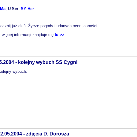
UMa
,
U Ser
,
SY Her
.
cznij już dziś. Życzę pogody i udanych ocen jasności.
ej więcej informacji znajduje się
tu >>
.
5.2004 - kolejny wybuch SS Cygni
 kolejny wybuch.
2.05.2004 - zdjęcia D. Dorosza