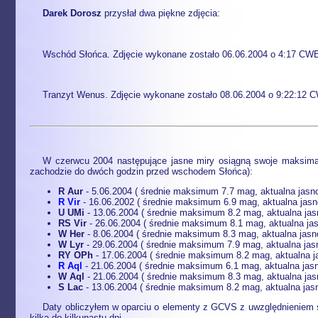
Darek Dorosz
przysłał dwa piękne zdjęcia:
Wschód Słońca. Zdjęcie wykonane zostało 06.06.2004 o 4:17 CWE
Tranzyt Wenus. Zdjęcie wykonane zostało 08.06.2004 o 9:22:12 CWE,
W czerwcu 2004 następujące jasne miry osiągną swoje maksima 
zachodzie do dwóch godzin przed wschodem Słońca):
R Aur
- 5.06.2004 ( średnie maksimum 7.7 mag, aktualna jasn
R Vir
- 16.06.2002 ( średnie maksimum 6.9 mag, aktualna jas
U UMi
- 13.06.2004 ( średnie maksimum 8.2 mag, aktualna ja
RS Vir
- 26.06.2004 ( średnie maksimum 8.1 mag, aktualna ja
W Her
- 8.06.2004 ( średnie maksimum 8.3 mag, aktualna jasn
W Lyr
- 29.06.2004 ( średnie maksimum 7.9 mag, aktualna jas
RY OPh
- 17.06.2004 ( średnie maksimum 8.2 mag, aktualna 
R Aql
- 21.06.2004 ( średnie maksimum 6.1 mag, aktualna jas
W Aql
- 21.06.2004 ( średnie maksimum 8.3 mag, aktualna jas
S Lac
- 13.06.2004 ( średnie maksimum 8.2 mag, aktualna jasn
Daty obliczyłem w oparciu o elementy z GCVS z uwzględnieniem ś
kilka do kilkunastu dni.