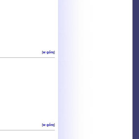
[
w górę
]
[
w górę
]