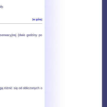
dy.
[
w górę
]
serwacyjnej (dwie godziny po
ą różnić się od obliczonych o