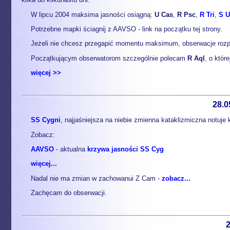
W lipcu 2004 maksima jasności osiągną:
U Cas
,
R Psc
,
R Tri
,
S 
Potrzebne mapki ściagnij z AAVSO - link na początku tej strony.
Jeżeli nie chcesz przegapić momentu maksimum, obserwacje rozpo
Początkującym obserwatorom szczególnie polecam
R Aql
, o któr
więcej >>
28.0
SS Cygni
, najjaśniejsza na niebie zmienna kataklizmiczna notuje
Zobacz:
AAVSO
- aktualna
krzywa jasności SS Cyg
więcej...
Nadal nie ma zmian w zachowanui Z Cam -
zobacz...
Zachęcam do obserwacji.
2