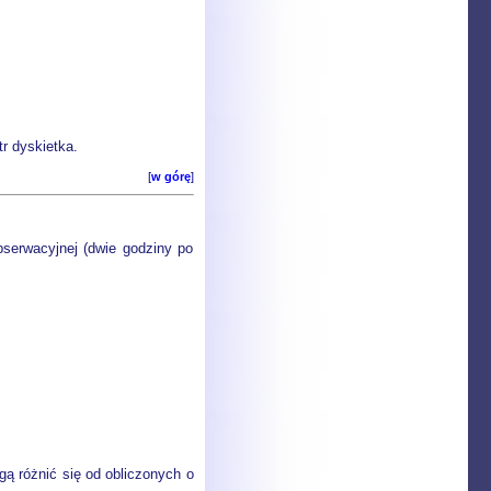
tr dyskietka.
[
w górę
]
serwacyjnej (dwie godziny po
ą różnić się od obliczonych o