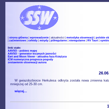
|
strona główna
|
wprowadzenie
| aktualności |
metodyka obserwacji
|
polskie o
|
zaćmieniowe
|
cefeidy
|
mirydy
|
półregularne
|
nieregularne
|
RV Tauri
|
symbi
linki stałe:
AAVSO - pobierz mapę
AAVSO - generator krzywych jasności
Eart and Moon Viever - aktualna faza Księżyca
ICM numeryczna prognoza pogody
zestawienie obserwacji autora
26.06
W gwiazdozbiorze Herkulesa odkryta została nowa zmienna kata
mniejszej od 25-30 cm.
więcej...
1